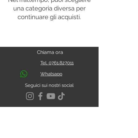
una categoria diversa per
continuare gli acquisti.
Chiama ora
Tel. 0761.827011
Whatsapp
Seguici sui nostri social
S.s. Cassia Km 93.800
01027 - Montefiascone - VITERBO