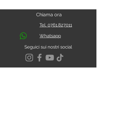
Chiama ora
Tel. 0761.827011
Whatsapp
Seguici sui nostri social
S.s. Cassia Km 93.800
01027 - Montefiascone - VITERBO
CALCOLA IL PERCORSO