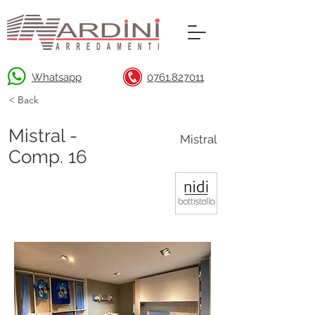
Whatsapp
0761.827011
< Back
Mistral -
Mistral
Comp. 16