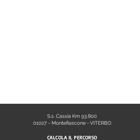
S.s. Cassia Km 93.800
01027 - Montefiascone - VITERBO
CALCOLA IL PERCORSO