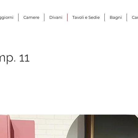
ggiorni
Camere
Divani
Tavoli e Sedie
Bagni
Ca
p. 11