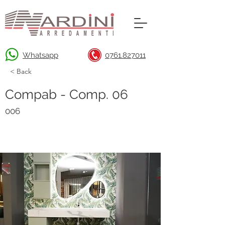
Whatsapp
0761.827011
< Back
Compab - Comp. 06
006