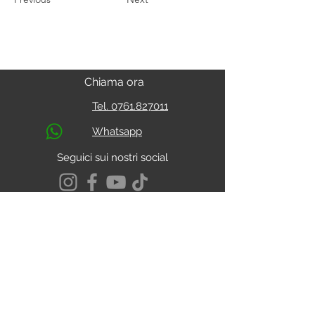
Chiama ora
Tel. 0761.827011
Whatsapp
Seguici sui nostri social
S.s. Cassia Km 93.800
01027 - Montefiascone - VITERBO
CALCOLA IL PERCORSO