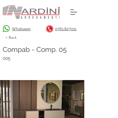
Whatsapp
0761.827011
< Back
Compab - Comp. 05
005