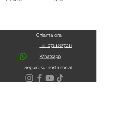
Chiama ora
Tel. 0761.827011
Whatsapp
Seguici sui nostri social
S.s. Cassia Km 93.800
01027 - Montefiascone - VITERBO
CALCOLA IL PERCORSO