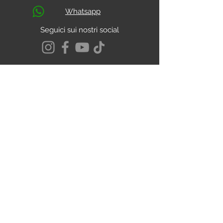
Whatsapp
Seguici sui nostri social
S.s. Cassia Km 93.800
01027 - Montefiascone - VITERBO
CALCOLA IL PERCORSO
Chi Siamo