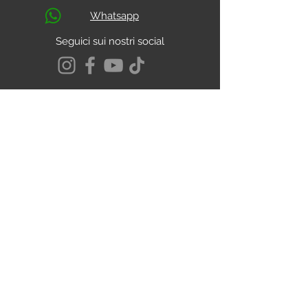
Whatsapp
Seguici sui nostri social
S.s. Cassia Km 93.800
01027 - Montefiascone - VITERBO
CALCOLA IL PERCORSO
Chi Siamo