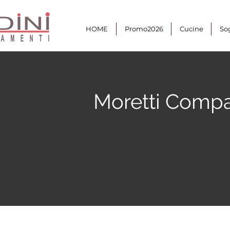
HOME
Promo2026
Cucine
So
< Back
Moretti Compa
Camera da letto