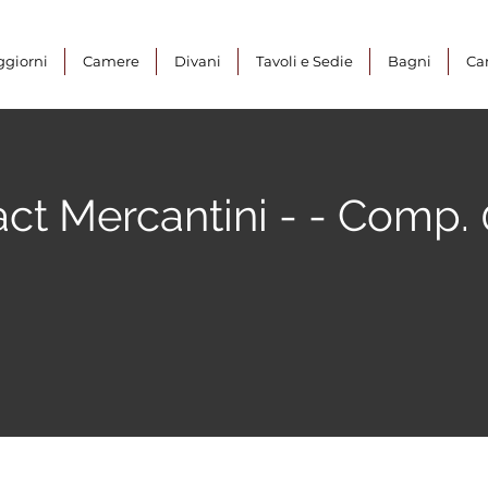
ggiorni
Camere
Divani
Tavoli e Sedie
Bagni
Ca
ct Mercantini - - Comp. 