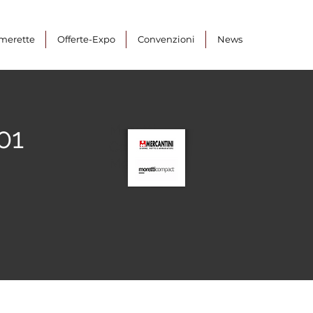
merette
Offerte-Expo
Convenzioni
News
01
Moretti
Compact
Mercantini