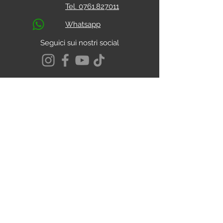
Tel. 0761.827011
Whatsapp
Seguici sui nostri social
S.s. Cassia Km 93.800
01027 - Montefiascone - VITERBO
CALCOLA IL PERCORSO