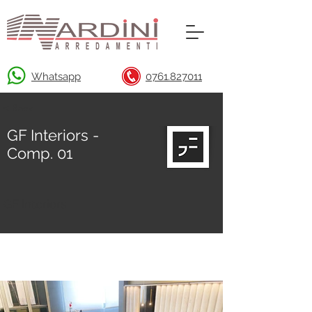
Whatsapp
0761.827011
< Back
GF Interiors -
Comp. 01
GF Interiors