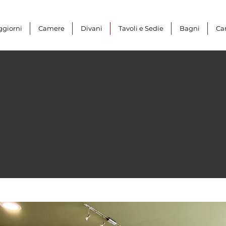
ggiorni
Camere
Divani
Tavoli e Sedie
Bagni
Ca