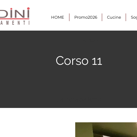
HOME
Promo2026
Cucine
So
< Back
Corso 11
Camera da letto