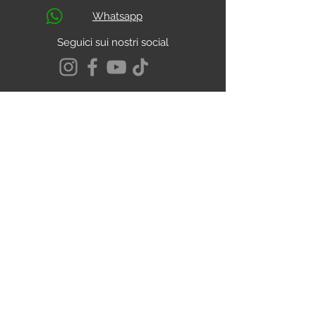
Whatsapp
Seguici sui nostri social
S.s. Cassia Km 93.800
01027 - Montefiascone - VITERBO
CALCOLA IL PERCORSO
Chi Siamo