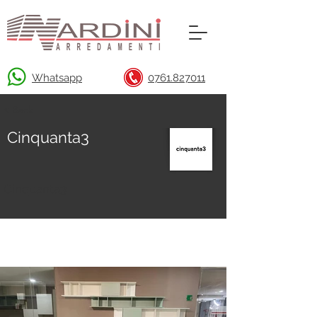
Whatsapp
0761.827011
< Back
Cinquanta3
Cinquanta3