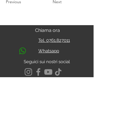
Previous
Next
Chiama ora
Tel. 0761.827011
Whatsapp
Seguici sui nostri social
S.s. Cassia Km 93.800
01027 - Montefiascone - VITERBO
CALCOLA IL PERCORSO