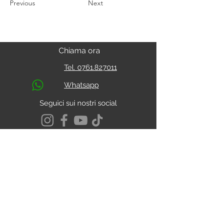
Previous
Next
Chiama ora
Tel. 0761.827011
Whatsapp
Seguici sui nostri social
S.s. Cassia Km 93.800
01027 - Montefiascone - VITERBO
CALCOLA IL PERCORSO