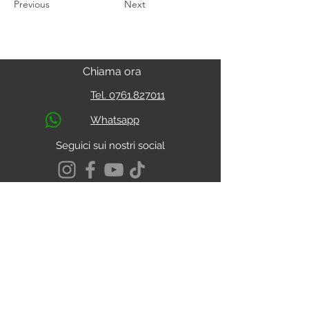
Previous
Next
Chiama ora
Tel. 0761.827011
Whatsapp
Seguici sui nostri social
S.s. Cassia Km 93.800
01027 - Montefiascone - VITERBO
CALCOLA IL PERCORSO