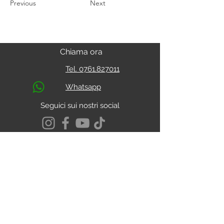
Previous
Next
Chiama ora
Tel. 0761.827011
Whatsapp
Seguici sui nostri social
S.s. Cassia Km 93.800
01027 - Montefiascone - VITERBO
CALCOLA IL PERCORSO