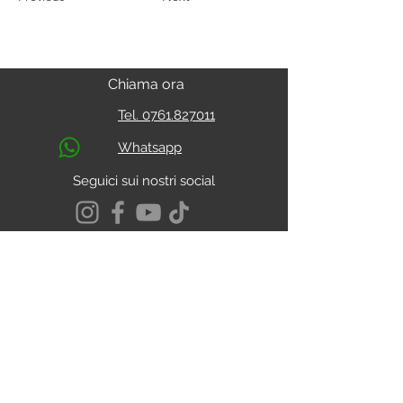
Chiama ora
Tel. 0761.827011
Whatsapp
Seguici sui nostri social
S.s. Cassia Km 93.800
01027 - Montefiascone - VITERBO
CALCOLA IL PERCORSO