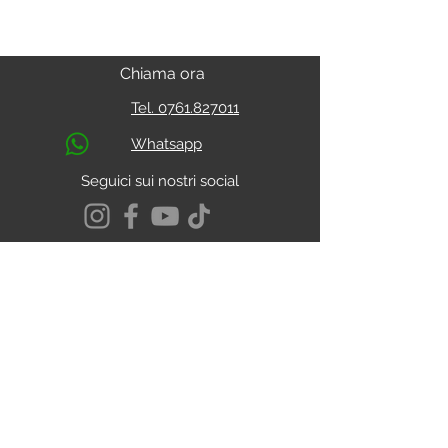
Chiama ora
Tel. 0761.827011
Whatsapp
Seguici sui nostri social
S.s. Cassia Km 93.800
01027 - Montefiascone - VITERBO
CALCOLA IL PERCORSO