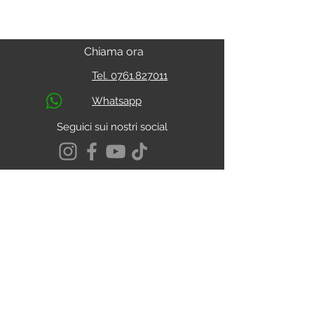
Chiama ora
Tel. 0761.827011
Whatsapp
Seguici sui nostri social
S.s. Cassia Km 93.800
01027 - Montefiascone - VITERBO
CALCOLA IL PERCORSO