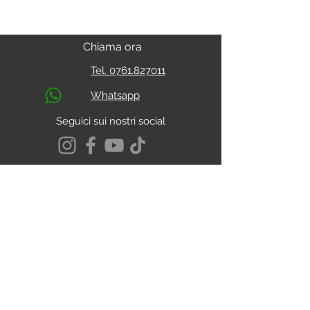
Chiama ora
Tel. 0761.827011
Whatsapp
Seguici sui nostri social
S.s. Cassia Km 93.800
01027 - Montefiascone - VITERBO
CALCOLA IL PERCORSO