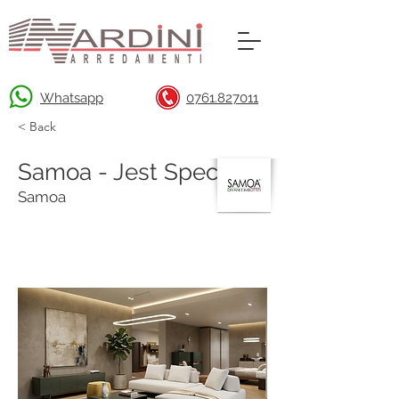
Whatsapp
0761.827011
< Back
Samoa - Jest Special
Samoa