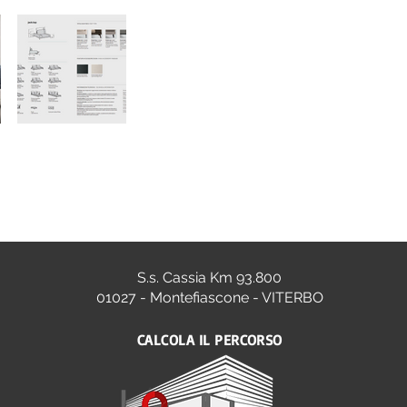
S.s. Cassia Km 93.800
01027 - Montefiascone - VITERBO
CALCOLA IL PERCORSO