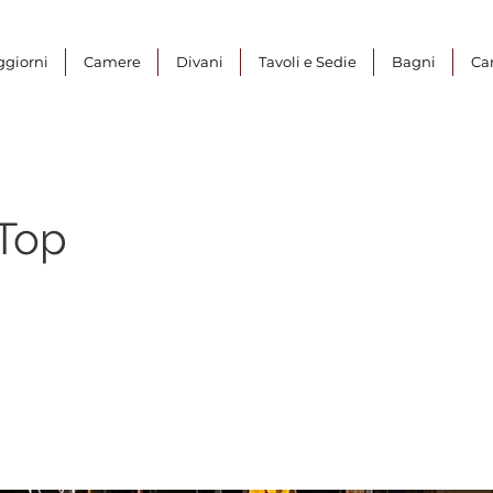
ggiorni
Camere
Divani
Tavoli e Sedie
Bagni
Ca
Top