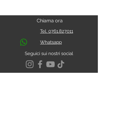
Chiama ora
Tel. 0761.827011
Whatsapp
Seguici sui nostri social
S.s. Cassia Km 93.800
01027 - Montefiascone - VITERBO
CALCOLA IL PERCORSO