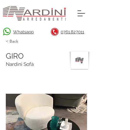
Whatsapp
0761.827011
< Back
GIRO
Nardini Sofà