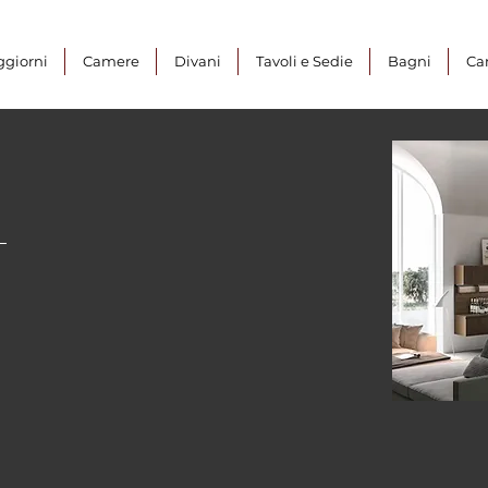
ggiorni
Camere
Divani
Tavoli e Sedie
Bagni
Ca