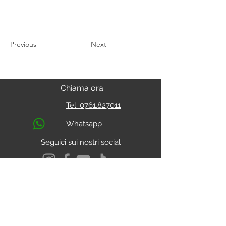
Previous
Next
Chiama ora
Tel. 0761.827011
Whatsapp
Seguici sui nostri social
S.s. Cassia Km 93.800
01027 - Montefiascone - VITERBO