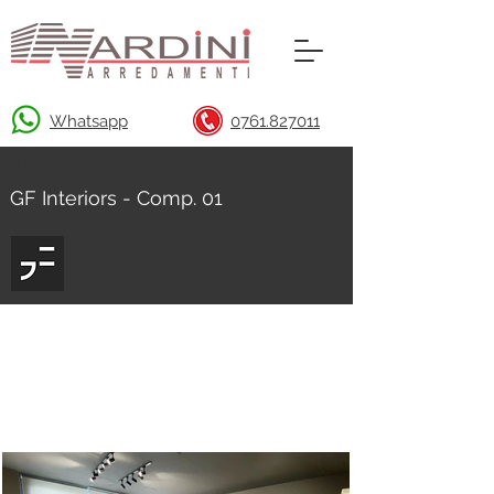
Whatsapp
0761.827011
< Back
GF Interiors - Comp. 01