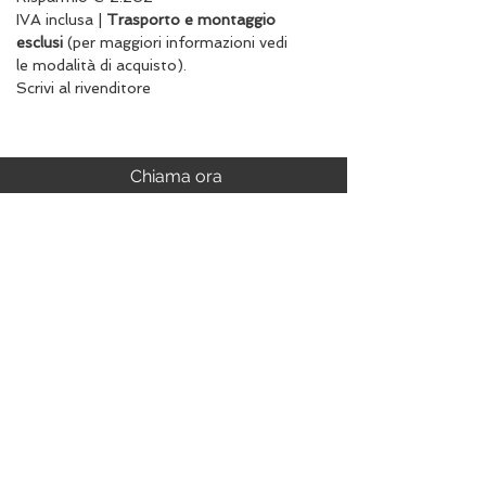
IVA inclusa |
Trasporto e montaggio
esclusi
(per maggiori informazioni vedi
le modalità di acquisto).
Scrivi al rivenditore
Chiama ora
Tel. 0761.827011
Whatsapp
Seguici sui nostri social
S.s. Cassia Km 93.800
01027 - Montefiascone - VITERBO