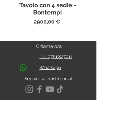
Tavolo con 4 sedie -
Bontempi
Prezzo
2900,00 €
Chiama ora
Tel. 0761.827011
Whatsapp
Seguici sui nostri social
S.s. Cassia Km 93.800
01027 - Montefiascone - VITERBO
CALCOLA IL PERCORSO