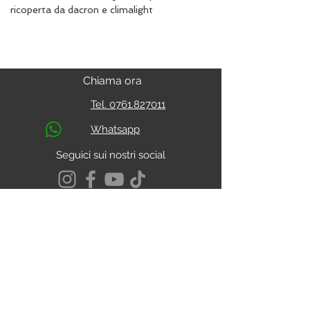
ricoperta da dacron e climalight
Chiama ora
Tel. 0761.827011
Whatsapp
Seguici sui nostri social
S.s. Cassia Km 93.800
01027 - Montefiascone - VITERBO
CALCOLA IL PERCORSO