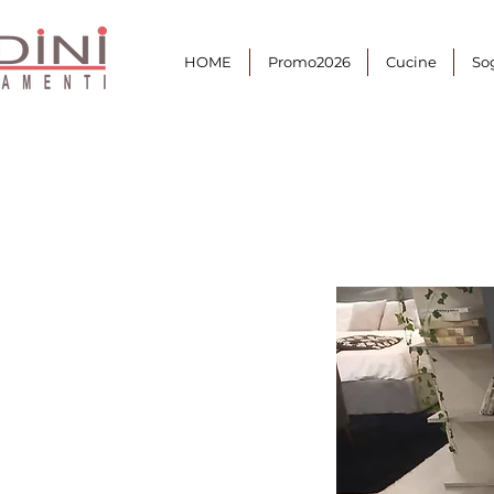
HOME
Promo2026
Cucine
So