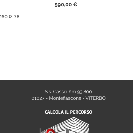
Prezzo
590,00 €
 160 P. 76
S.s. Cassia Km 93.800
01027 - Montefiascone - VITERBO
CALCOLA IL PERCORSO