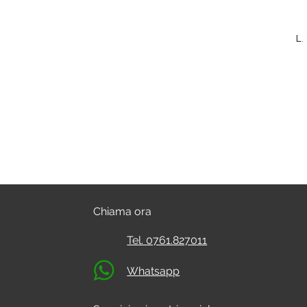
L.
Chiama ora
Tel. 0761.827011
Whatsapp