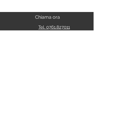
Chiama ora
Tel. 0761.827011
Whatsapp
Seguici sui nostri social
S.s. Cassia Km 93.800
01027 - Montefiascone - VITERBO
CALCOLA IL PERCORSO