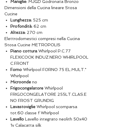
Maniglie:
MJGD Godronata Bronzo
Dimensioni della Cucina lineare Stosa
Cucine
Lunghezza:
525 cm
Profondità:
62 cm
Altezza:
270 cm
Elettrodomestici compresi nella Cucina
Stosa Cucine METROPOLIS
Piano cottura
Whirlpool P.C.77
FLEXICOOK INDUZ.NERO WHIRLPOOL
C.FRONT
Forno
Whirlpool FORNO 75 EL.MULT."
Whirlpool
Microonde
no
Frigocongelatore
Whirlpool
FRIGOCONGELATORE 255LT.CLAS.E
NO FROST GRUNDIG
Lavastoviglie
Whirlpool scomparsa
tot.60 classe f Whirlpool
Lavello
Lavello integrato neolith 50x40
1v Calacatta silk