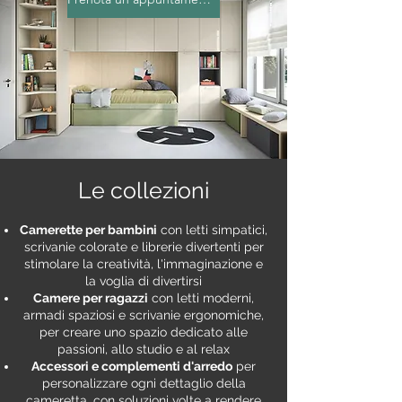
Le collezioni
Camerette per bambini
con letti simpatici,
scrivanie colorate e librerie divertenti per
stimolare la creatività, l'immaginazione e
la voglia di divertirsi
Camere per ragazzi
con letti moderni,
armadi spaziosi e scrivanie ergonomiche,
per creare uno spazio dedicato alle
passioni, allo studio e al relax
Accessori e complementi d'arredo
per
personalizzare ogni dettaglio della
cameretta, con soluzioni volte a rendere