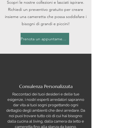
Scopri le nostre collezioni e lasciati ispirare.
Richiedi un preventivo gratuito per creare
insieme una cameretta che possa soddisfare i
bisogni di grandi e piccini!
Prenota un appuntamento
Consulenza Personalizzata
Raccontaci dei tuoi desideri e delle tue
esigenze, i nostri esperti arredatori sapranno
dar vita ai tuoi sogni progettando ogni
dettaglio degli ambienti che devi arredare. Da
noi puoi trovare tutto ciò di cui hai bisogno:
dalla cucina al living, dalla camera da letto e
cameretta fino alla stanza da bagno.