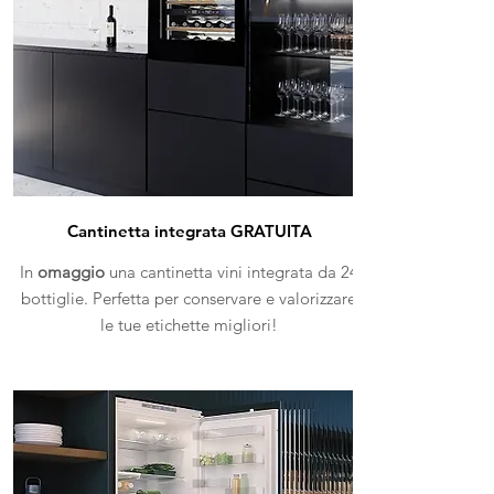
Cantinetta integrata GRATUITA
In
omaggio
una cantinetta vini integrata da 24
bottiglie. Perfetta per conservare e valorizzare
le tue etichette migliori!