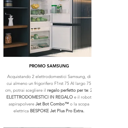
PROMO SAMSUNG
Acquistando 2 elettrodomestici Samsung, di
cui almeno un frigorifero F1rst 75 AI largo 75
cm, potrai scegliere il
regalo perfetto per te
:
2
ELETTRODOMESTICI IN REGALO
e il robot
aspirapolvere
Jet Bot Combo™
o la scopa
elettrica
BESPOKE Jet Plus Pro Extra.